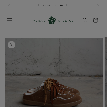
Ir
directamente
Tiempos de envío
al contenido
Carrito
Ir
directamente
a la
información
del producto