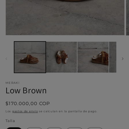
Abrir
Ab
elemento
e
multimedia
m
1
2
en
e
una
u
ventana
v
modal
m
MERAKI
Low Brown
Precio
$170.000,00 COP
habitual
Los
gastos de envío
se calculan en la pantalla de pago.
Talla