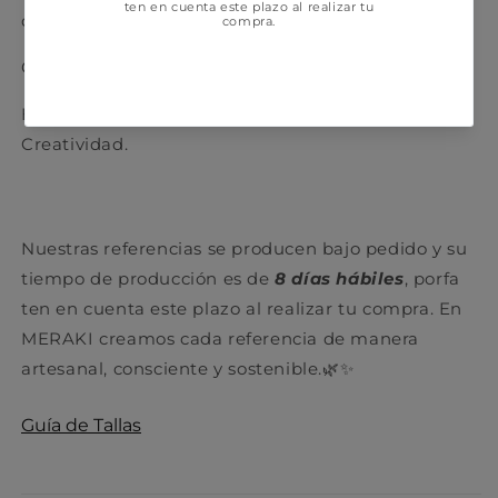
caucho natural.
Cosidos & vulcanizados💥
Hecho a mano en Santander con Alma, Corazón y
Creatividad.
Nuestras referencias se producen bajo pedido y su
tiempo de producción es de
8 días hábiles
, porfa
ten en cuenta este plazo al realizar tu compra. En
MERAKI creamos cada referencia de manera
artesanal, consciente y sostenible.🌿✨
Guía de Tallas